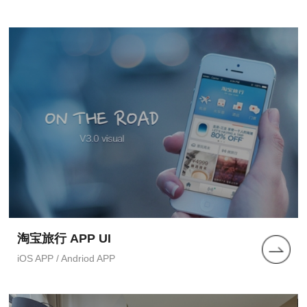
淘宝旅行 APP UI
iOS APP / Andriod APP